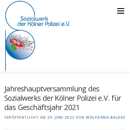
Zum
Inhalt
Menü
springen
START
ÜBER UNS
UNSERE SENIOR:INNEN
Jahreshauptversammlung des
Sozialwerks der Kölner Polizei e.V. für
das Geschäftsjahr 2021
VERANSTALTUNGEN
AKTUELLES
VERÖFFENTLICHT AM
29. JUNI 2022
VON
WOLFGANG BALDES
FOTOGALERIE
IMPRESSUM